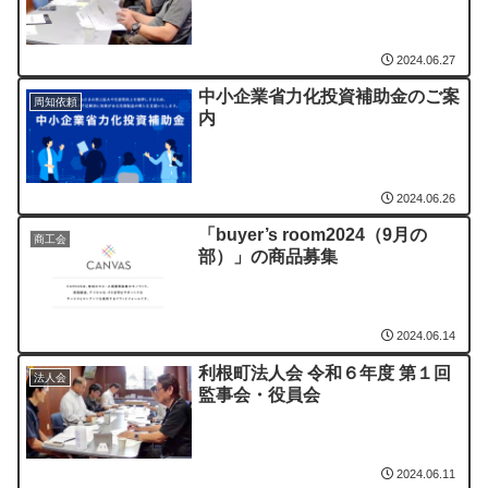
2024.06.27
中小企業省力化投資補助金のご案
周知依頼
内
2024.06.26
「buyer’s room2024（9月の
商工会
部）」の商品募集
2024.06.14
利根町法人会 令和６年度 第１回
法人会
監事会・役員会
2024.06.11