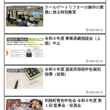
テールゲートリフターの操作の業
事業環境変化
務に係る特別教育
2024.06.13
令和６年度 事業承継相談会（上
個別指導・相談会
期）中止
2024.06.13
令和６年度 源泉所得税申告個別
個別指導・相談会
指導（前期）
2024.06.13
利根町青色申告会 令和６年度 第
青申会
１回 監事会・役員会