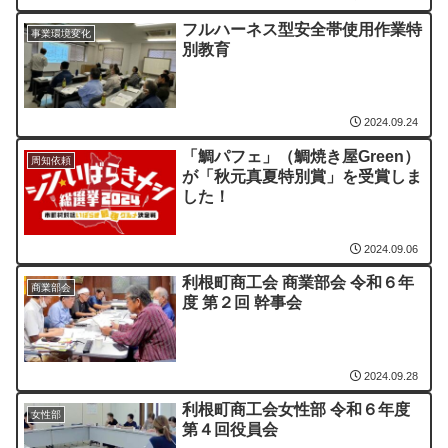
フルハーネス型安全帯使用作業特
事業環境変化
別教育
2024.09.24
「鯛パフェ」（鯛焼き屋Green）
周知依頼
が「秋元真夏特別賞」を受賞しま
した！
2024.09.06
利根町商工会 商業部会 令和６年
商業部会
度 第２回 幹事会
2024.09.28
利根町商工会女性部 令和６年度
女性部
第４回役員会