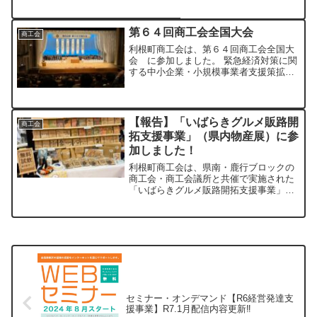
ベントは、茨城県産食材や地域の魅力を
広くPRし、販路拡大や新たな顧客獲得に
つなげることを目的として開催されま
第６４回商工会全国大会
商工会
す。昨年度は約5万8千人...
利根町商工会は、第６４回商工会全国大
会 に参加しました。 緊急経済対策に関
する中小企業・小規模事業者支援策拡充
要望 地方創生実現に向けた起業・創業促
進支援策の抜本的な見直し 中小企業・小
規模事業者への支援効果が高い各種支援
策の確実な延長 稼...
【報告】「いばらきグルメ販路開
商工会
拓支援事業」（県内物産展）に参
加しました！
利根町商工会は、県南・鹿行ブロックの
商工会・商工会議所と共催で実施された
「いばらきグルメ販路開拓支援事業」
（県内物産展）に参加いたしました。開
催概要本事業は、県内の農林水産物や加
工品をPRし、販路開拓を支援することを
目的としています。項目詳...
セミナー・オンデマンド【R6経営発達支
援事業】R7.1月配信内容更新‼