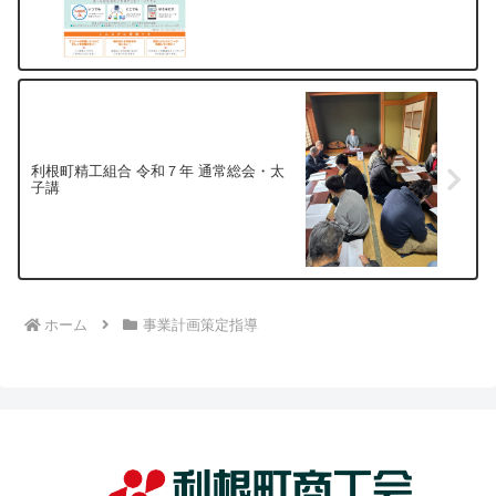
利根町精工組合 令和７年 通常総会・太
子講
ホーム
事業計画策定指導