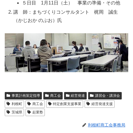
５日目 1月11日（土） 事業の準備・その他
講 師：まちづくりコンサルタント 梶岡 誠生
（かじおか のぶお）氏
事業計画策定指導
商工会
経営発達
講習会・講演会
利根町
商工会
特定創業支援事業
経営発達支援
茨城県
起業塾
利根町商工会事務局