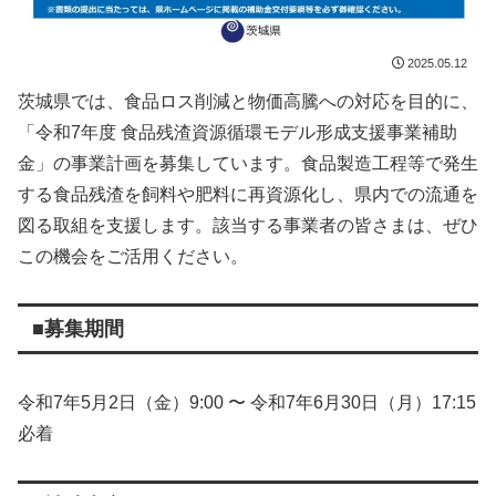
2025.05.12
茨城
県
では、
食品
ロス
削減
と
物価
高騰
へ
の
対応
を
目的
に、
「
令和
7
年度
食品
残
渣
資源
循環
モデル
形成
支援
事業
補助
金」
の
事業
計画
を
募集
し
てい
ます。
食品
製造
工程
等
で
発生
する
食品
残
渣
を
飼料
や
肥料
に
再
資源
化
し、
県内
で
の
流通
を
図る
取組
を
支援
し
ます。
該当
する
事業
者
の
皆さま
は、
ぜひ
この
機会
を
ご
活用
くだ
さい。
■募集期間
令和
7
年
5
月
2
日（
金）
9:
00 〜
令和
7
年
6
月
30
日（
月）
17:
15
必着