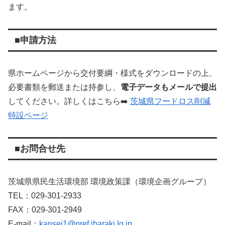
ます。
■申請方法
県
ホームページ
から
交付
要綱・
様式
を
ダウンロード
の
上、
必要
書類
を
郵送
または
持参
し、
電子
データ
も
メール
で
提出
し
て
くだ
さい。
詳
しく
は
こちら
➡️
茨城
県
フード
ロス
削減
特設
ページ
■お問合せ先
茨城
県
県民
生活
環境
部
環境
政策
課（
環境
企画
グループ）
TEL：
029-
301-
2933
FAX：
029-
301-
2949
E-
mail：
kansei1@
pref.
ibaraki.
lg.
jp