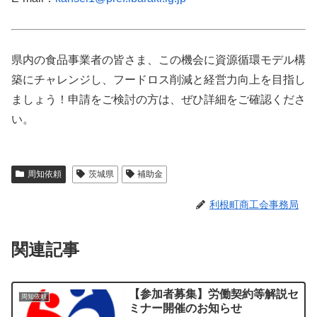
県内
の
食品
事業
者
の
皆さま、
この
機会
に
資源
循環
モデル
構
築
に
チャレンジ
し、
フード
ロス
削減
と
経営
力
向上
を
目指
し
ま
しょう！
申請
を
ご
検討
の
方
は、
ぜひ
詳細
を
ご
確認
くだ
さ
い。
周知依頼
茨城県
補助金
利根町商工会事務局
関連記事
【参加者募集】労働契約等解説セ
周知依頼
ミナー開催のお知らせ