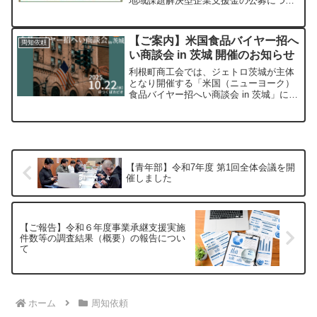
地域課題解決型企業支援金の公募につい
てのお知らせを添付いたします□公式ペ
ージ：㈱ひたちなかテクノセンター 地
域課題解決型起業支援事業□令和７年度
【ご案内】米国食品バイヤー招へ
周知依頼
地域課題解決型起業支援金...
い商談会 in 茨城 開催のお知らせ
利根町商工会では、ジェトロ茨城が主体
となり開催する「米国（ニューヨーク）
食品バイヤー招へい商談会 in 茨城」につ
いて、会員事業者の皆様にご案内いたし
ます。この商談会は、米国（ニューヨー
ク）の食品バイヤーを招へいし、茨城県
産食品の輸出促進を...
【青年部】令和7年度 第1回全体会議を開
催しました
【ご報告】令和６年度事業承継支援実施
件数等の調査結果（概要）の報告につい
て
ホーム
周知依頼