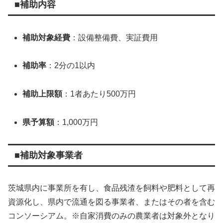
■補助内容
補助
対象
経費
：
設備
整備
費、
実証
費用
補助
率
：
2
分
の
1
以内
補助
上限
額
：
1
者
あたり
500
万
円
県
予算
額
：
1,000
万
円
■補助対象事業者
茨城
県内
に
事業
所
を
有
し、
食品
残
渣
を
飼料
や
肥料
として
再
資源
化
し、
県内
で
流通
を
図る
事業
者、
または
その
者
を
含む
コンソーシアム。
※
自家
消費
のみ
の
農業
者
は
対象
外
となり