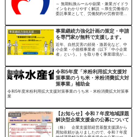
～ 無期転換ルールや副業・兼業ガイドラ
インをわかりやすく解説 ～厚生労働省の
委託事業として、労働契約や労務管理の
基礎を学べる「労働契約等解説セミナ
ー」が、2025年7月～12月にオンライン
で開催されます。本セミナーでは、以下
事業継続力強化計画の策定・申請
事業継続力強化支援計画
の内容を経験豊富...
を専門家が無料で支援します。
近年、自然災害の頻発・激甚化など、中
小企業・小規模事業者（以下「中小企業
者」という。）を取り巻く事業環境が急
速に変化しており、多くの中小企業者に
おいて事業継続力の強化が求められてお
ります。そこで、防災・減災に取り組む
令和5年度「米粉利用拡大支援対
周知依頼
中小企業がその取組内容（...
策事業のうち米・米粉消費拡大対
策事業」補助金
令和5年度米粉利用拡大支援対策事業のうち米・米粉消費拡大対策事
業
【お知らせ】令和７年度地域課題
周知依頼
解決型企業支援金の公募について
（株） 企業支援部経営基盤支援課から
周知依頼がありましたので、令和７年度