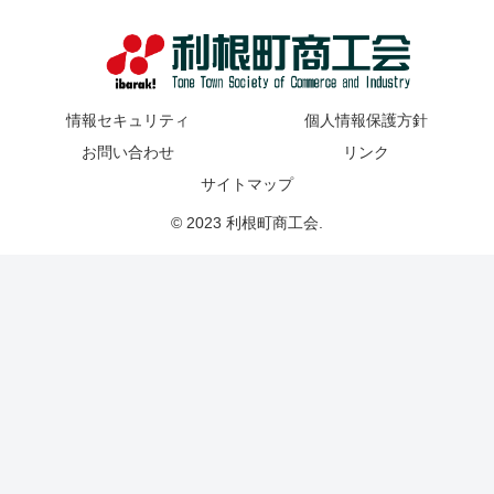
情報セキュリティ
個人情報保護方針
お問い合わせ
リンク
サイトマップ
© 2023 利根町商工会.