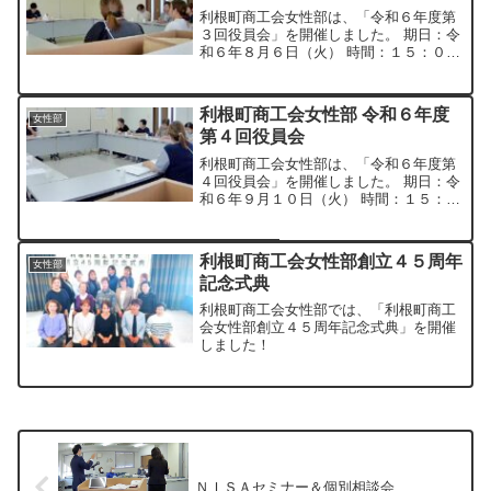
利根町商工会女性部は、「令和６年度第
３回役員会」を開催しました。 期日：令
和６年８月６日（火） 時間：１５：００
から 会場：利根町商工会館 ２階 研修
室 内容：利根町納涼花火大会について、
他役員会の回数表記を変更しました。
利根町商工会女性部 令和６年度
女性部
第４回役員会
利根町商工会女性部は、「令和６年度第
４回役員会」を開催しました。 期日：令
和６年９月１０日（火） 時間：１５：０
０から 会場：利根町商工会館 ２階 研
修室 内容： 利根町地場産業フェスティ
バルについて 利根町商工会女性部研修旅
利根町商工会女性部創立４５周年
女性部
行について そ...
記念式典
利根町商工会女性部では、「利根町商工
会女性部創立４５周年記念式典」を開催
しました！
ＮＩＳＡセミナー＆個別相談会