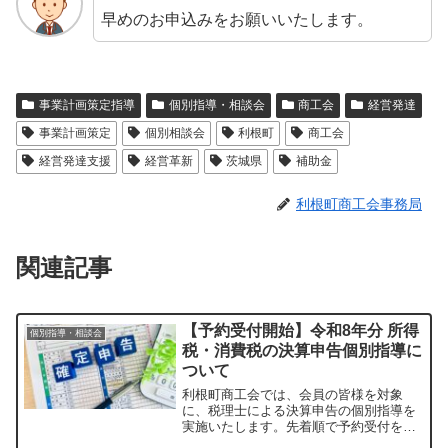
早めのお申込みをお願いいたします。
事業計画策定指導
個別指導・相談会
商工会
経営発達
事業計画策定
個別相談会
利根町
商工会
経営発達支援
経営革新
茨城県
補助金
利根町商工会事務局
関連記事
【予約受付開始】令和8年分 所得
個別指導・相談会
税・消費税の決算申告個別指導に
ついて
利根町商工会では、会員の皆様を対象
に、税理士による決算申告の個別指導を
実施いたします。先着順で予約受付を開
始いたしますので、お早めにお申し込み