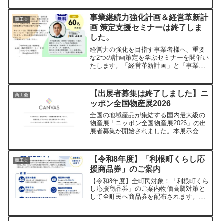
ください。指導スケジュール・担当税理
士以下の日程で実施いたします（各日6
事業継続力強化計画＆経営革新計
商工会
枠、完全予約制）。実施日担...
画 策定支援セミナーは終了しま
した。
経営力の強化を目指す事業者様へ、重要
な2つの計画策定を学ぶセミナーを開催い
たします。「経営革新計画」と「事業継
続力強化計画」。 これらを策定すること
は、単なる計画づくりにとどまらず、自
社の経営基盤を強固にし、未来の成長を
【出展者募集は終了しました】ニ
商工会
確実なものにするため...
ッポン全国物産展2026
全国の地域産品が集結する国内最大級の
物産展「ニッポン全国物産展2026」の出
展者募集が開始されました。本展示会
は、全国商工会連合会が主催する販路開
拓支援事業であり、首都圏の消費者へ直
接商品をPRできる絶好の機会です。利根
【令和8年度】「利根町くらし応
商工会
町商工会では、経営発...
援商品券」のご案内
【令和8年度】全町民対象！「利根町くら
し応援商品券」のご案内物価高騰対策と
して全町民へ商品券を配布されます。利
根町では、エネルギー価格や食料品価格
などの高騰による家計負担の軽減と地域
経済の活性化を図るため、「利根町くら