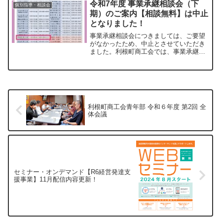
令和7年度 事業承継相談会（下
個別指導・相談会
し応援商品券」事業を実...
期）のご案内【相談無料】は中止
となりました！
事業承継相談会につきましては、ご要望
がなかったため、中止とさせていただき
ました。利根町商工会では、事業承継に
関する様々な課題解決を支援するため、
「令和7年度 事業承継相談会（下期）」
を実施します。後継者問題や事業の引き
継ぎについて、中小企業...
利根町商工会青年部 令和６年度 第2回 全
体会議
セミナー・オンデマンド【R6経営発達支
援事業】11月配信内容更新！