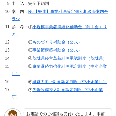
申 込：完全予約制
案 内：
R6【発達】事業計画策定個別相談会案内チ
ラシ
参 考：①
小規模事業者持続化補助金（商工会エリ
ア）
②
ものづくり補助金（公式）
③
事業策構築補助金（公式）
④
茨城県経営革新計画承認制度（茨城県）
⑤
事業継続力強化計画認定制度（中小企業
庁）
⑥
経営力向上計画認定制度（中小企業庁）
⑦
先端設備導入計画認定制度（中小企業
庁）
お電話でのご相談も受付いたします。事前・