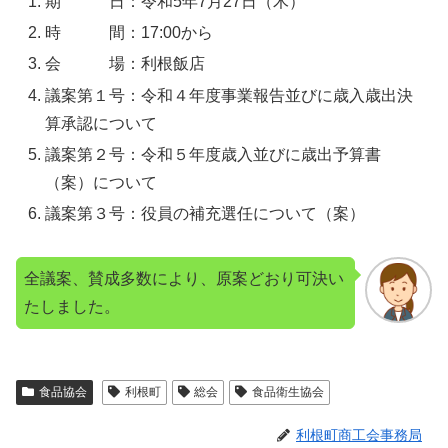
期 日：令和5年7月27日（木）
時 間：17:00から
会 場：利根飯店
議案第１号：令和４年度事業報告並びに歳入歳出決
算承認について
議案第２号：令和５年度歳入並びに歳出予算書
（案）について
議案第３号：役員の補充選任について（案）
全議案、賛成多数により、原案どおり可決い
たしました。
食品協会
利根町
総会
食品衛生協会
利根町商工会事務局