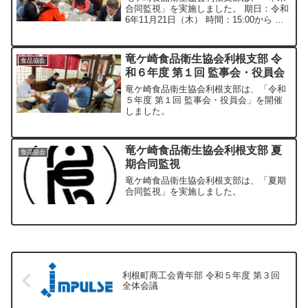
合同監視」を実施しました。 期日：令和
6年11月21日（木） 時間：15:00から 集
合：利根町商工会館 1階 会議室 内
容：各事業所巡回ポスティングとなりま
す。
竜ケ崎食品衛生協会利根支部 令
食品協会
和６年度 第１回 監事会・役員会
竜ケ崎食品衛生協会利根支部は、「令和
５年度 第１回 監事会・役員会」を開催
しました。
竜ケ崎食品衛生協会利根支部 夏
食品協会
期合同監視
竜ケ崎食品衛生協会利根支部は、「夏期
合同監視」を実施しました。
利根町商工会青年部 令和５年度 第３回
全体会議