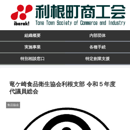
組織概要
内部団体
実施事業
各種手続
特別相談窓口
特定創業支援
竜ケ崎食品衛生協会利根支部 令和５年度
代議員総会
食品協会