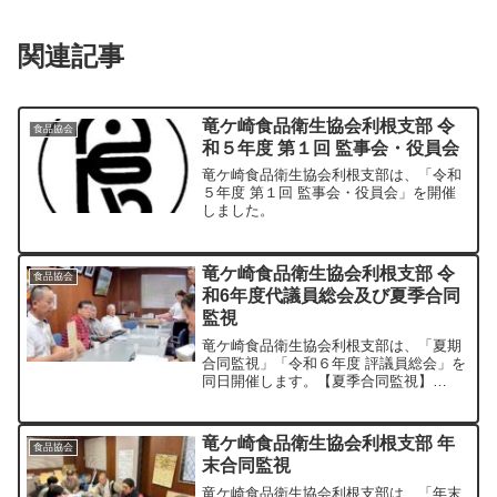
関連記事
竜ケ崎食品衛生協会利根支部 令
食品協会
和５年度 第１回 監事会・役員会
竜ケ崎食品衛生協会利根支部は、「令和
５年度 第１回 監事会・役員会」を開催
しました。
竜ケ崎食品衛生協会利根支部 令
食品協会
和6年度代議員総会及び夏季合同
監視
竜ケ崎食品衛生協会利根支部は、「夏期
合同監視」「令和６年度 評議員総会」を
同日開催します。【夏季合同監視】
期 日：令和6年7月4日（木） 集合時
間：15：00（集合） 集合場所：利根町商
工会館 1階 会議室 内 容：巡回し、資
竜ケ崎食品衛生協会利根支部 年
食品協会
料のポス...
末合同監視
竜ケ崎食品衛生協会利根支部は、「年末