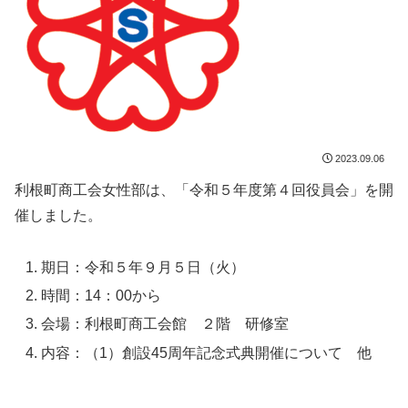
2023.09.06
利根町商工会女性部は、「令和５年度第４回役員会」を開
催しました。
期日：令和５年９月５日（火）
時間：14：00から
会場：利根町商工会館 ２階 研修室
内容：（1）創設45周年記念式典開催について 他