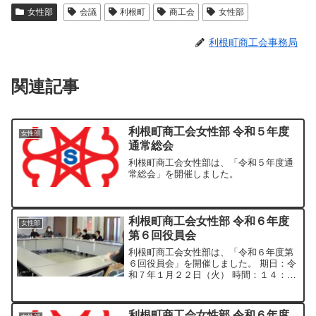
女性部
会議
利根町
商工会
女性部
利根町商工会事務局
関連記事
利根町商工会女性部 令和５年度
女性部
通常総会
利根町商工会女性部は、「令和５年度通
常総会」を開催しました。
利根町商工会女性部 令和６年度
女性部
第６回役員会
利根町商工会女性部は、「令和６年度第
６回役員会」を開催しました。 期日：令
和７年１月２２日（火） 時間：１４：０
０から 会場：利根町商工会館 ２階 研
修室 内容： 利根町駅伝大会への女性部
出店について 女性部役員の退任について
利根町商工会女性部 令和６年度